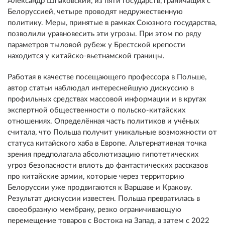
Александр Шпаковский, из пяти государств, граничащих с
Белоруссией, четыре проводят недружественную
политику. Меры, принятые в рамках Союзного государства,
позволили уравновесить эти угрозы. При этом по ряду
параметров тыловой рубеж у Брестской крепости
находится у китайско-вьетнамской границы.
Работая в качестве посещающего профессора в Польше,
автор статьи наблюдал интереснейшую дискуссию в
профильных средствах массовой информации и в кругах
экспертной общественности о польско-китайских
отношениях. Определённая часть политиков и учёных
считала, что Польша получит уникальные возможности от
статуса китайского хаба в Европе. Альтернативная точка
зрения предполагала абсолютизацию гипотетических
угроз безопасности вплоть до фантастических рассказов
про китайские армии, которые через территорию
Белоруссии уже продвигаются к Варшаве и Кракову.
Результат дискуссии известен. Польша превратилась в
своеобразную мембрану, резко ограничивающую
перемещение товаров с Востока на Запад, а затем с 2022