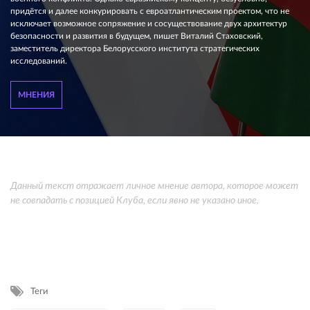
придётся и далее конкурировать с евроатлантическим проектом, что не
исключает возможное сопряжение и сосуществование двух архитектур
безопасности и развития в будущем, пишет Виталий Стаховский,
заместитель директора Белорусского института стратегических
исследований.
МНЕНИЯ
Данный текст отражает личное мнение автора, которое может
не совпадать с позицией Клуба, если явно не указано иное.
Теги