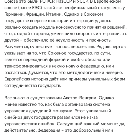
Союзе это были РСФСР, КазССР и УССР. В Европейском
союзе (ранее ЕЭС) такой же неофициальный статус есть у
Германии, Франции, Италии. Однако в Союзном
государстве впервые в истории интеграции удалось
реально создать модель консенсусного принятия решений,
что, с одной стороны, уменьшило скорость интеграции, а с
другой – обеспечило её неуклонность и прочность.
Разумеется, существует вопрос перспектив. Ряд экспертов
указывает на то, что Союзное государство, по сути,
является переходной формой и якобы обязано или
трансформироваться в некую новую федерацию, или
распасться. Думается, что это методологически неверно.
Европейская история даёт нам примеры уникальных форм
сотрудничества государств.
Все знают о существовании Австро-Венгрии. Однако
менее известно то, как была организована система
управления двуединой монархии. Этот уникальный
симбиоз двух государств развалился не из-за
управленческих ошибок. Следующий важный момент: да,
действительно, федерация – это добровольный или