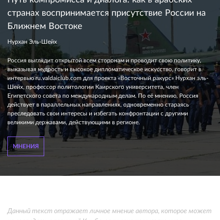
Путь компромисса и диалога: как в арабских
странах воспринимается присутствие России на
Ближнем Востоке
Нурхан Эль-Шейх
Россия выглядит открытой всем сторонам и проводит свою политику,
выказывая мудрость и высокое дипломатическое искусство, говорит в
интервью ru.valdaiclub.com для проекта «Восточный ракурс» Нурхан эль-
Шейх, профессор политологии Каирского университета, член
Египетского совета по международным делам. По её мнению, Россия
действует в параллельных направлениях, одновременно стараясь
преследовать свои интересы и избегать конфронтации с другими
великими державами, действующими в регионе.
МНЕНИЯ
Данный текст отражает личное мнение автора, которое может