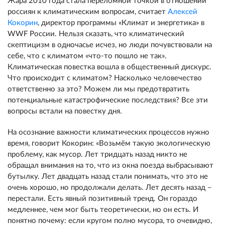
Жара 2010 года стала переломной точкой в отношении
россиян к климатическим вопросам, считает
Алексей
Кокорин
, директор программы «Климат и энергетика» в
WWF России. Нельзя сказать, что климатический
скептицизм в одночасье исчез, но люди почувствовали на
себе, что с климатом «что-то пошло не так».
Климатическая повестка вошла в общественный дискурс.
Что происходит с климатом? Насколько человечество
ответственно за это? Можем ли мы предотвратить
потенциальные катастрофические последствия? Все эти
вопросы встали на повестку дня.
На осознание важности климатических процессов нужно
время, говорит Кокорин: «Возьмём такую экологическую
проблему, как мусор. Лет тридцать назад никто не
обращал внимания на то, что из окна поезда выбрасывают
бутылку. Лет двадцать назад стали понимать, что это не
очень хорошо, но продолжали делать. Лет десять назад –
перестали. Есть явный позитивный тренд. Он гораздо
медленнее, чем мог быть теоретически, но он есть. И
понятно почему: если кругом полно мусора, то очевидно,