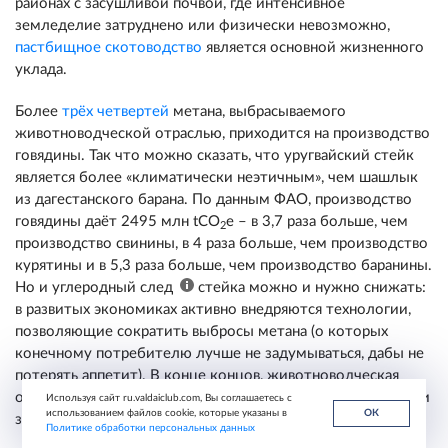
районах с засушливой почвой, где интенсивное
земледелие затруднено или физически невозможно,
пастбищное скотоводство
является основной жизненного
уклада.
Более
трёх четвертей
метана, выбрасываемого
животноводческой отраслью, приходится на производство
говядины. Так что можно сказать, что уругвайский стейк
является более «климатически неэтичным», чем шашлык
из дагестанского барана. По данным ФАО, производство
говядины даёт 2495 млн tCO
e – в 3,7 раза больше, чем
2
производство свинины, в 4 раза больше, чем производство
курятины и в 5,3 раза больше, чем производство баранины.
Но и углеродный след
стейка можно и нужно снижать:
в развитых экономиках активно внедряются технологии,
позволяющие сократить выбросы метана (о которых
конечному потребителю лучше не задумываться, дабы не
потерять аппетит). В конце концов, животноводческая
отрасль сама крайне уязвима перед изменением климата и
Используя сайт ru.valdaiclub.com, Вы соглашаетесь с
использованием файлов cookie, которые указаны в
ОК
заинтересована в борьбе с ним.
Политике обработки персональных данных