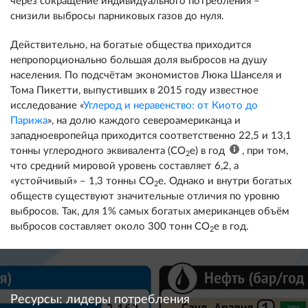
через сокращение индивидуального потребления –
снизили выбросы парниковых газов до нуля.
Действительно, на богатые общества приходится
непропорционально большая доля выбросов на душу
населения. По подсчётам экономистов Люка Шанселя и
Тома Пикетти, выпустивших в 2015 году известное
исследование «
Углерод и неравенство: от Киото до
Парижа
», на долю каждого североамериканца и
западноевропейца приходится соответственно 22,5 и 13,1
тонны углеродного эквивалента (CO
e) в год
, при том,
2
что средний мировой уровень составляет 6,2, а
«устойчивый» – 1,3 тонны CO
e. Однако и внутри богатых
2
обществ существуют значительные отличия по уровню
выбросов. Так, для 1% самых богатых американцев объём
выбросов составляет около 300 тонн CO
e в год.
2
Ресурсы: лидеры потребления