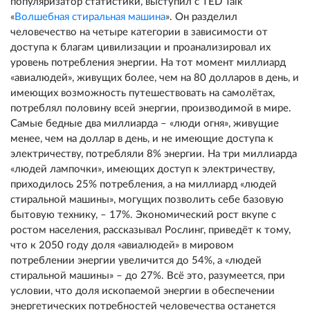
популяризатор статистики, выступил с TED Talk
«
Волшебная стиральная машина
». Он разделил
человечество на четыре категории в зависимости от
доступа к благам цивилизации и проанализировал их
уровень потребления энергии. На тот момент миллиард
«авиалюдей», живущих более, чем на 80 долларов в день, и
имеющих возможность путешествовать на самолётах,
потреблял половину всей энергии, производимой в мире.
Самые бедные два миллиарда – «люди огня», живущие
менее, чем на доллар в день, и не имеющие доступа к
электричеству, потребляли 8% энергии. На три миллиарда
«людей лампочки», имеющих доступ к электричеству,
приходилось 25% потребления, а на миллиард «людей
стиральной машины», могущих позволить себе базовую
бытовую технику, – 17%. Экономический рост вкупе с
ростом населения, рассказывал Рослинг, приведёт к тому,
что к 2050 году доля «авиалюдей» в мировом
потреблении энергии увеличится до 54%, а «людей
стиральной машины» – до 27%. Всё это, разумеется, при
условии, что доля ископаемой энергии в обеспечении
энергетических потребностей человечества останется