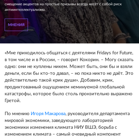
смещение акцентов на простые призывы всегда несёт с собой риск
антиинтеллектуализма.
МНЕНИЯ
«Мне приходилось общаться с деятелями Fridays for Future,
в том числе и в России, – говорит Кокорин. – Могу сказать
одно: они не куплены никем. Может быть, они бы и взяли
деньги, если бы кто-то давал, – но пока никто не даёт. Это
действительно такой крик души». Добавим, крик,
продиктованный ощущением неминуемой глобальной
катастрофы, которое было столь пронзительно выражено
Гретой.
По мнению
Игоря Макарова
, руководителя департамента
мировой экономики, заведующего лабораторией
экономики изменения климата НИУ ВШЭ, борьба с
изменением климата – самый очевидный компонент