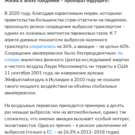
Жизнь в эпоху пандемии – прообраз будущего?
В 2020 году, благодаря карантинным мерам, которыми
правительства большинства стран ответили на пандемию,
произошло резкое сокращение выбросов транспортом –
одним из основных эмитентов парниковых газов. К 7
апреля дневные показатели выбросов наземного
транспорта
сократились
на 36%, а авиации – на целых 60%.
Сокращение авиаперевозок было беспрецедентным:
по
словам
аналитика финского Центра исследований энергии
и чистого воздуха Лаури Мюллювирта, ни теракты в США
11 сентября 2001 года, ни извержение вулкана
Эйяфьятлайокудль в Исландии в 2010 году не оказали
такого мощного воздействия на объёмы глобальных
авиаперевозок.
На воздушные перевозки приходится примерно в десять
раз меньше выбросов, чем на автомобильные, однако так
сложилось, что именно авиация вызывает особый интерес
экоактивистов. Одна из причин – в резком увеличении её
выбросов (только в
ЕС
– на 26,3% в 2013–2018 годах),