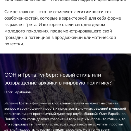
Самое главное – это не отменяет легитимности тех
озабоченностей, которые в характерной для себя форме
выражает Грета. И которые стали сегодня делом
молодого поколения, продемонстрировавшего свой
громадный потенциал в продвижении климатической
повестки.
ООН и Грета Тунберг: новый стиль или
возвращение архаики в мировую политику?
Олег Барабанов
Явление Греты и феномен её глобального взлёта не может не ставить
вопрос о соотношении простых призывов и сложных решений в мировой
политике, пишет программный директор клуба «Валдай» Олег Барабанов.
Понятно, что когда девочка говорит на весь мир: «А король-то голый!», то
это возрождает в памяти старые, ещё средневековые архетипы простой
детской мудрости, которую не видят взрослые. Но в то же время