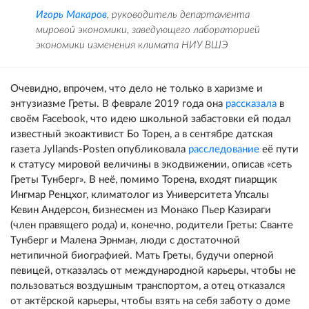
Игорь Макаров
, руководитель департамента
мировой экономики, заведующего лабораторией
экономики изменения климата НИУ ВШЭ
Очевидно, впрочем, что дело не только в харизме и
энтузиазме Греты. В феврале 2019 года она
рассказала
в
своём Facebook, что идею школьной забастовки ей подал
известный экоактивист Бо Торен, а в сентябре датская
газета Jyllands-Posten опубликовала
расследование
её пути
к статусу мировой величины в экодвижении, описав «сеть
Греты Тунберг». В неё, помимо Торена, входят пиарщик
Ингмар Ренцхог, климатолог из Университета Упсалы
Кевин Андерсон, бизнесмен из Монако Пьер Казираги
(член правящего рода) и, конечно, родители Греты: Сванте
Тунберг и Малена Эрнман, люди с достаточной
нетипичной биографией. Мать Греты, будучи оперной
певицей, отказалась от международной карьеры, чтобы не
пользоваться воздушным транспортом, а отец отказался
от актёрской карьеры, чтобы взять на себя заботу о доме