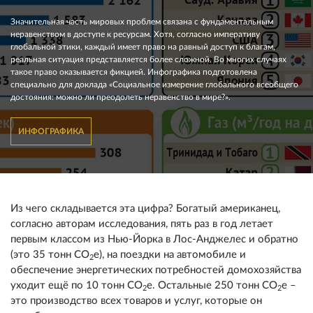
Значительная часть мировых проблем связана с фундаментальным
неравенством в доступе к ресурсам. Хотя, согласно императиву
глобальной этики, каждый имеет право на равный доступ к благам,
реальная ситуация представляется более сложной. Во многих случаях
такое право оказывается фикцией. Инфографика подготовлена
специально для доклада «Социальное измерение глобального всеобщего
достояния: можно ли преодолеть неравенство в мире?».
ИНФОГРАФИКА
Из чего складывается эта цифра? Богатый американец,
согласно авторам исследования, пять раз в год летает
первым классом из Нью-Йорка в Лос-Анджелес и обратно
(это 35 тонн CO
e), на поездки на автомобиле и
2
обеспечение энергетических потребностей домохозяйства
уходит ещё по 10 тонн CO
e. Остальные 250 тонн CO
e –
2
2
это производство всех товаров и услуг, которые он