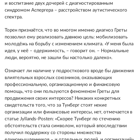
и воспитание двух дочерей с диагностированным
синдромом Аспергера – расстройством аутистического
спектра.
Торен признаётся, что во многом именно диагноз Греты
позволил ему реализовать давнюю цель: мобилизовать
молодёжь на борьбу с изменением климата. «У меня была
идея, у неё – одержимость, – говорит он. – Нормальные
люди, вероятно, не зашли бы настолько далеко».
Означает ли наличие у подросткового вроде бы движения
влиятельных взрослых союзников, оказывающих
профессиональную, организационную и финансовую
помощь, что они пользуются феноменом Греты для
продвижения своих интересов? Никаких конкретных
свидетельств того, что за Тунберг стоят некие
организации или финансовые интересы, нет, отмечается в
статье Jyllands-Posten: «Скорее Тунберг по стечению
обстоятельств стала символом, который впоследствии
получил поддержку со стороны множества
единомышленников – и отдельных людей, и организаций».