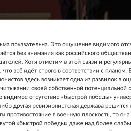
есьма показательна. Это ощущение видимого отс
аётся без внимания как российского обществен
ателей. Хотя отметим в этой связи и регулярн
, что всё идёт строго в соответствии с планом.
ионистов здесь возникает одна из развилок в о
осчитывании своей собственной потенциальной 
то видимое отсутствие «быстрой победы» униве
-либо другая ревизионистская держава решится
ти противостояние в военную плоскость, то она
вутой «быстрой победы» даже над более слабы