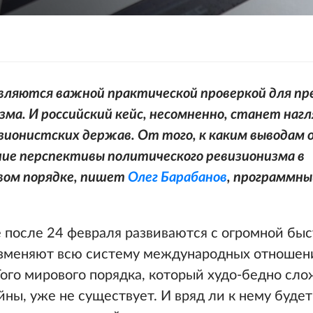
вляются важной практической проверкой для пр
зма. И российский кейс, несомненно, станет наг
зионистских держав. От того, к каким выводам 
ие перспективы политического ревизионизма в
вом порядке, пишет
Олег Барабанов
, программн
 после 24 февраля развиваются с огромной бы
изменяют всю систему международных отношен
ого мирового порядка, который худо-бедно сл
ны, уже не существует. И вряд ли к нему буде