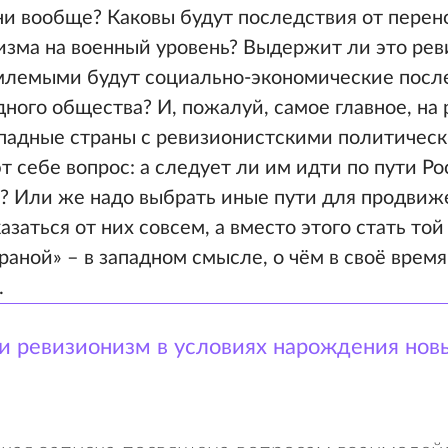
ни вообще? Каковы будут последствия от перен
изма на военный уровень? Выдержит ли это рев
млемыми будут социально-экономические посл
дного общества? И, пожалуй, самое главное, на
ападные страны с ревизионистскими политичес
 себе вопрос: а следует ли им идти по пути Ро
? Или же надо выбрать иные пути для продвиж
заться от них совсем, а вместо этого стать то
раной» – в западном смысле, о чём в своё врем
.
 ревизионизм в условиях нарождения нов