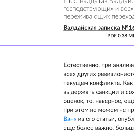
Шестнадцатая Валдайс
господствующих и вос
переживающих переход
Валдайская записка №1
PDF 0.38 М
Естественно, при анализ
всех других ревизионис
текущем конфликте. Как 
выдержать санкции и сох
оценок, то, наверное, е
при этом не можем не п
Вэня
из его статьи, опуб
ещё более важно, больш