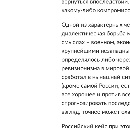
вернуться впоследствии,
какому-либо компромисс
Одной из характерных че
диалектическая борьба 
смыслах – военном, эко
крупнейшими незападным
определялось либо чере
ревизионизма в мировой 
сработал в нынешней си
(кроме самой России, ес
все хорошее и против вс
спрогнозировать последс
взгляд, точнее может ох
Российский кейс при эт