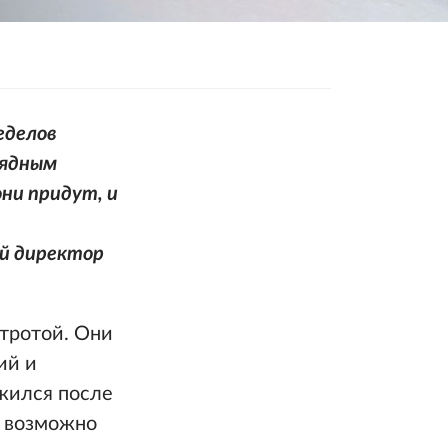
еделов
лядным
они придут, и
ый директор
стротой. Они
ий и
ожился после
т возможно