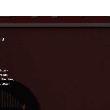
на
ётся к
еское
 Ван Вэнь,
, вице-