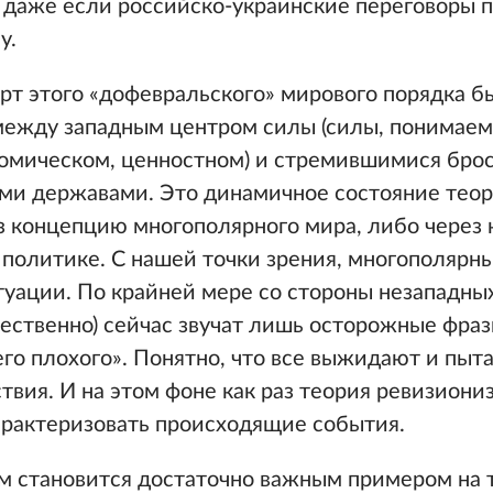
 даже если российско-украинские переговоры п
у.
рт этого «дофевральского» мирового порядка б
между западным центром силы (силы, понимаем
номическом, ценностном) и стремившимися брос
и державами. Это динамичное состояние тео
з концепцию многополярного мира, либо через
политике. С нашей точки зрения, многополярн
туации. По крайней мере со стороны незападны
тественно) сейчас звучат лишь осторожные фразы
его плохого». Понятно, что все выжидают и пыт
твия. И на этом фоне как раз теория ревизиониз
арактеризовать происходящие события.
ом становится достаточно важным примером на 