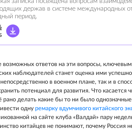
кая записка посвящена вопросам взаимодей
ходящих держав в системе международных о
ный период.
6
Б
е возможных ответов на эти вопросы, ключевы
тских наблюдателей станет оценка ими успешно
непосредственно в военном плане, так и в спос
ранить потенциал для развития. Что касается 
щё рано делать какие бы то ни было однозначны
ривести одну
ремарку вдумчивого китайского эк
ликованной на сайте клуба «Валдай» пару недель
инство китайцев не понимают, почему Россия 