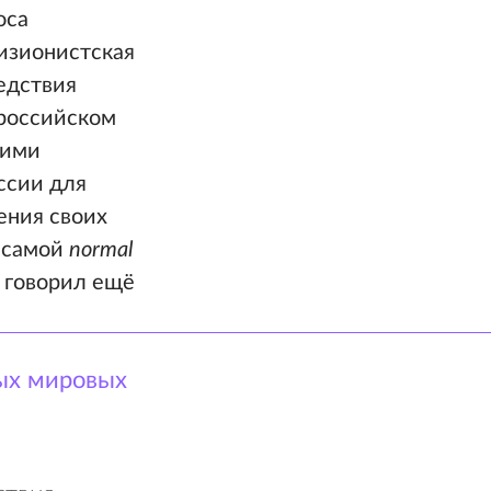
оса
изионистская
едствия
 российском
кими
ссии для
ения своих
й самой
normal
я говорил ещё
ых мировых