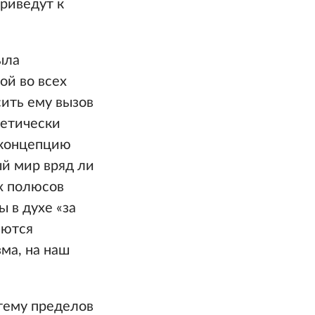
риведут к
ыла
ой во всех
ить ему вызов
ретически
 концепцию
ый мир вряд ли
х полюсов
 в духе «за
аются
ма, на наш
тему пределов