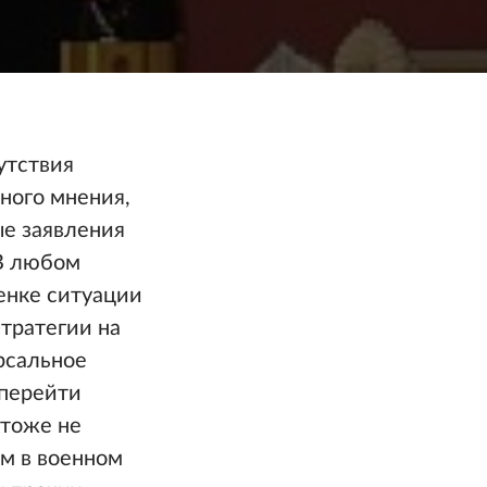
утствия
ного мнения,
ые заявления
 В любом
ценке ситуации
стратегии на
рсальное
 перейти
 тоже не
м в военном