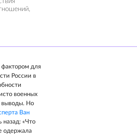
ствия
тношений,
м фактором для
сти России в
обности
чисто военных
е выводы. Но
сперта Ван
 назад: «
Что
не одержала