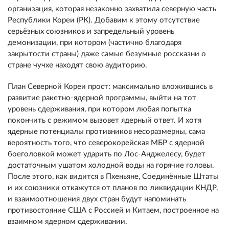
организация, которая незаконно захватила северную часть
Республики Кореи (РК). Добавим к этому отсутствие
серьёзных союзников и запредельный уровень
демонизации, при котором (частично благодаря
закрытости страны) даже самые безумные россказни о
стране чучхе находят свою аудиторию.
План Северной Кореи прост: максимально вложившись в
развитие ракетно-ядерной программы, выйти на тот
уровень сдерживания, при котором любая попытка
покончить с режимом вызовет ядерный ответ. И хотя
ядерные потенциалы противников несоразмерны, сама
вероятность того, что северокорейская МБР с ядерной
боеголовкой может ударить по Лос-Анджелесу, будет
достаточным ушатом холодной воды на горячие головы.
После этого, как видится в Пхеньяне, Соединённые Штаты
и их союзники откажутся от планов по ликвидации КНДР,
и взаимоотношения двух стран будут напоминать
противостояние США с Россией и Китаем, построенное на
взаимном ядерном сдерживании.