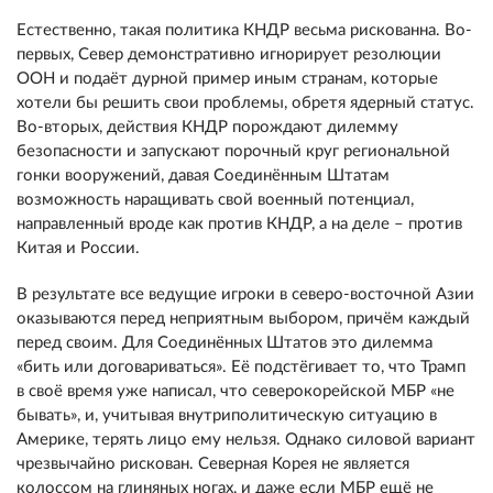
Естественно, такая политика КНДР весьма рискованна. Во-
первых, Север демонстративно игнорирует резолюции
ООН и подаёт дурной пример иным странам, которые
хотели бы решить свои проблемы, обретя ядерный статус.
Во-вторых, действия КНДР порождают дилемму
безопасности и запускают порочный круг региональной
гонки вооружений, давая Соединённым Штатам
возможность наращивать свой военный потенциал,
направленный вроде как против КНДР, а на деле – против
Китая и России.
В результате все ведущие игроки в северо-восточной Азии
оказываются перед неприятным выбором, причём каждый
перед своим. Для Соединённых Штатов это дилемма
«бить или договариваться». Её подстёгивает то, что Трамп
в своё время уже написал, что северокорейской МБР «не
бывать», и, учитывая внутриполитическую ситуацию в
Америке, терять лицо ему нельзя. Однако силовой вариант
чрезвычайно рискован. Северная Корея не является
колоссом на глиняных ногах, и даже если МБР ещё не