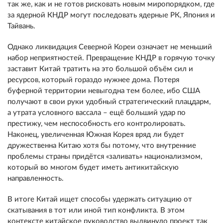
так же, как и не готов рисковать новым миропорядком, где
за ядерной КНДР могут последовать ядерные РК, Япония и
Тайвань.
Однако ликвидация Северной Кореи означает не меньший
набор неприятностей. Превращение КНДР в горячую точку
заставит Китай тратить на это большой объём сил и
ресурсов, который гораздо нужнее дома. Потеря
буферной территории невыгодна тем более, ибо США
получают в свои руки удобный стратегический плацдарм,
а утрата условного вассала – ещё больший удар по
престижу, чем неспособность его контролировать.
Наконец, увеличенная Южная Корея вряд ли будет
дружественна Китаю хотя бы потому, что внутренние
проблемы страны придётся «заливать» национализмом,
который во многом будет иметь антикитайскую
направленность.
В итоге Китай ищет способы удержать ситуацию от
скатывания в тот или иной тип конфликта. В этом
контексте китайское руководство выдвинуло проект так